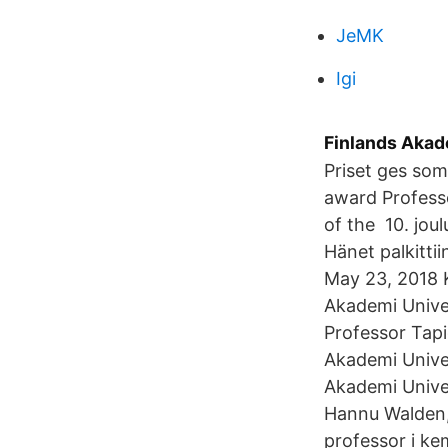
JeMK
Igi
Finlands Akad
Priset ges som
award Profess
of the 10. jou
Hänet palkitti
May 23, 2018 K
Akademi Unive
Professor Tapi
Akademi Univer
Akademi Univer
Hannu Walden,
professor i ke