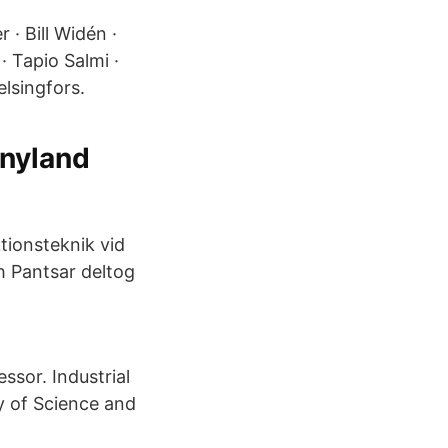
 · Bill Widén ·
 Tapio Salmi ·
lsingfors.
tnyland
tionsteknik vid
h Pantsar deltog
ssor. Industrial
y of Science and