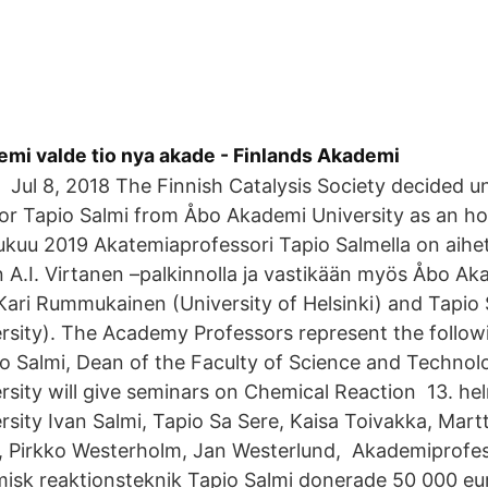
emi valde tio nya akade - Finlands Akademi
 Jul 8, 2018 The Finnish Catalysis Society decided u
or Tapio Salmi from Åbo Akademi University as an 
lukuu 2019 Akatemiaprofessori Tapio Salmella on aih
in A.I. Virtanen –palkinnolla ja vastikään myös Åbo A
ari Rummukainen (University of Helsinki) and Tapio 
rsity). The Academy Professors represent the follo
o Salmi, Dean of the Faculty of Science and Technol
sity will give seminars on Chemical Reaction 13. h
sity Ivan Salmi, Tapio Sa Sere, Kaisa Toivakka, Mart
 Pirkko Westerholm, Jan Westerlund, Akademiprofe
misk reaktionsteknik Tapio Salmi donerade 50 000 euro 