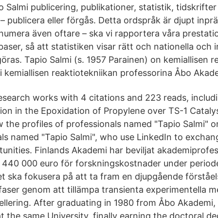
 Salmi publicering, publikationer, statistik, tidskrifte
 – publicera eller förgås. Detta ordspråk är djupt inpr
– numera även oftare – ska vi rapportera våra prestat
baser, så att statistiken visar rätt och nationella och 
öras. Tapio Salmi (s. 1957 Parainen) on kemiallisen r
mii kemiallisen reaktiotekniikan professorina Åbo Akad
esearch works with 4 citations and 223 reads, includ
ion in the Epoxidation of Propylene over TS-1 Catalyst
 the profiles of professionals named "Tapio Salmi" o
als named "Tapio Salmi", who use LinkedIn to exchan
tunities. Finlands Akademi har beviljat akademiprofe
t 440 000 euro för forskningskostnader under perio
t ska fokusera på att ta fram en djupgående förståel
a faser genom att tillämpa transienta experimentella 
lering. After graduating in 1980 from Åbo Akademi,
at the same University, finally earning the doctoral d