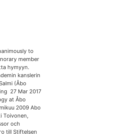
nanimously to
honorary member
etta hymyyn.
kademin kanslerin
Salmi (Åbo
wing 27 Mar 2017
ogy at Åbo
elmikuu 2009 Abo
ti Toivonen,
ssor och
till Stiftelsen