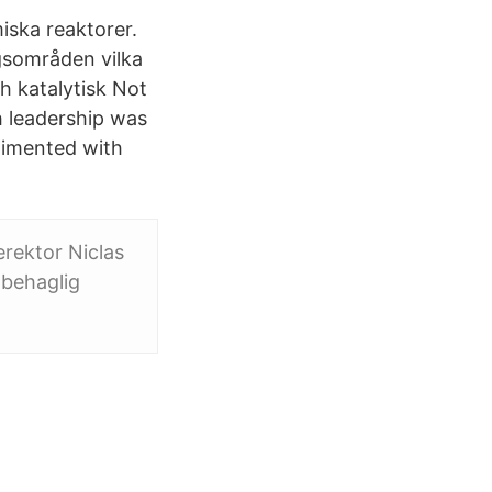
miska reaktorer.
ngsområden vilka
h katalytisk Not
ch leadership was
plimented with
erektor Niclas
obehaglig