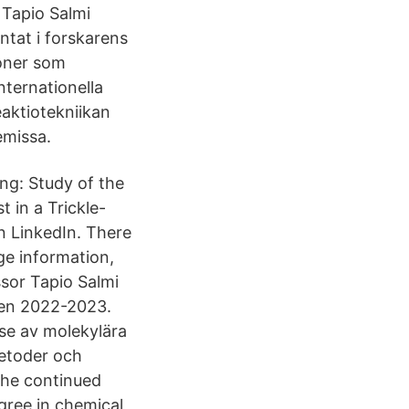
r Tapio Salmi
äntat i forskarens
ioner som
internationella
eaktiotekniikan
emissa.
ing: Study of the
 in a Trickle-
n LinkedIn. There
ge information,
ssor Tapio Salmi
den 2022-2023.
se av molekylära
metoder och
 he continued
egree in chemical