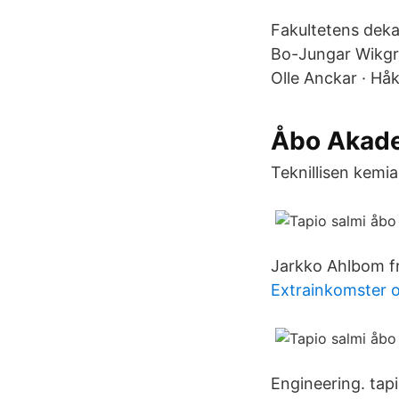
Fakultetens dekan
Bo-Jungar Wikgre
Olle Anckar · Hå
Åbo Akadem
Teknillisen kemia
Jarkko Ahlbom fr
Extrainkomster o
Engineering. tap