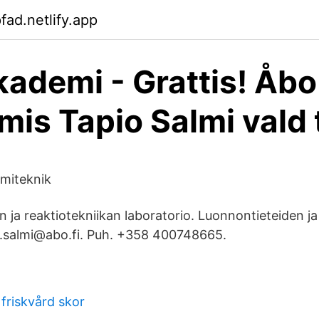
fad.netlify.app
ademi - Grattis! Åbo
is Tapio Salmi vald t
miteknik
n ja reaktiotekniikan laboratorio. Luonnontieteiden ja
o.salmi@abo.fi. Puh. +358 400748665.
friskvård skor