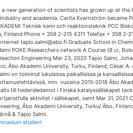
, a new generation of scientists has grown up at the
n industry and academia. Carita Kvarnström became P
AKADEMI Teknisk kemi och reaktionsteknik PCC Bisko
, Finland Phone + 358 2-215 4311 Telefax + 358 2-
nternet tapio.salmi@abo.fi Graduate School in Chemi
emi POKE Researchers network A Course (8 cr, Bol
eaction Engineering Mar 23, 2020 Tapio Salmi, Joha
i, Åbo Akademi University, Turku, Finland; César A. d
lmi on toiminut lukuisissa paikallisissa ja kansallisissa 
 luottamustehtävissä, mm. vuosina 2015-2018 Åbo Ak
alts till hedersledamot i Finska katalyssällskapet tack
rtjanstfulla aktivitet i sällskapet, samt Mar 31, 2021 
neering, Åbo Akademi University, Turku/ Åbo, Finland
rnå & Tapio Salmi.
mnasium student