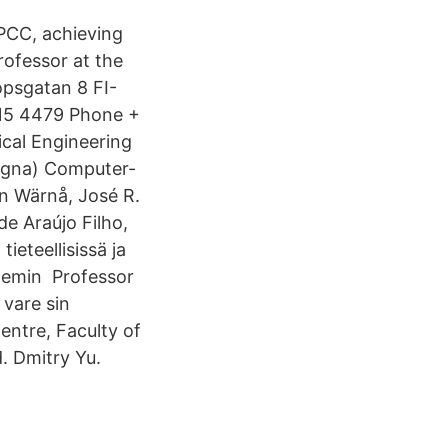
 PCC, achieving
rofessor at the
psgatan 8 FI-
215 4479 Phone +
cal Engineering
ogna) Computer-
n Wärnå, José R.
e Araújo Filho,
tieteellisissä ja
ademin Professor
 vare sin
Centre, Faculty of
. Dmitry Yu.