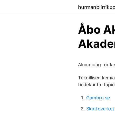
hurmanblirrikxp
Åbo Ak
Akadem
Alumnidag för ke
Teknillisen kemia
tiedekunta. tapi
Gambro se
Skatteverket 