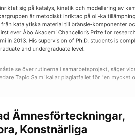
inriktat sig på katalys, kinetik och modellering av ke
kargruppen är metodiskt inriktad på oli-ka tillämpni
från katalytiska material till bränsle-komponenter oc
 first ever Åbo Akademi Chancellor’s Prize for resear
lmi in 2013. His supervision of Ph.D. students is com
graduate and undergraduate level.
ste se över rutinerna i samarbetsprojekt, säger vic
edare Tapio Salmi kallar plagiatfallet för "en mycket 
d Ämnesförteckningar,
ra, Konstnärliga