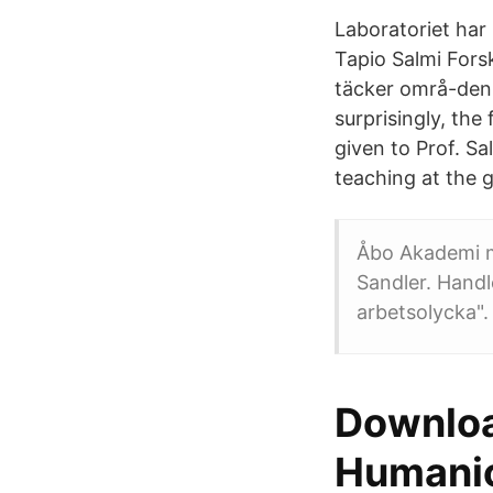
Laboratoriet har 
Tapio Salmi Fors
täcker områ-den 
surprisingly, the
given to Prof. Sa
teaching at the 
Åbo Akademi må
Sandler. Handl
arbetsolycka".
Downloa
Humanio