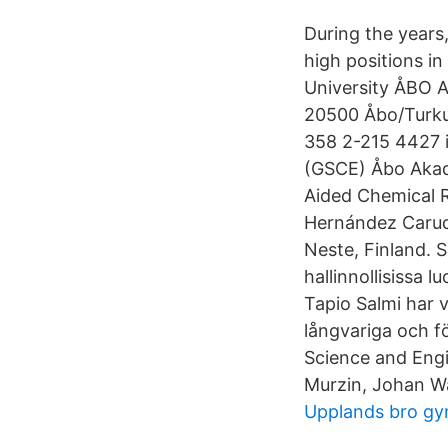
During the years
high positions i
University ÅBO 
20500 Åbo/Turku
358 2-215 4427 i
(GSCE) Åbo Akad
Aided Chemical R
Hernández Carucc
Neste, Finland. Sa
hallinnollisissa
Tapio Salmi har v
långvariga och fö
Science and Engi
Murzin, Johan Wä
Upplands bro gy