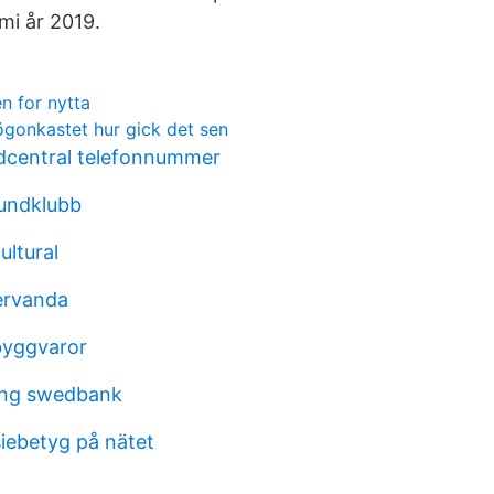
mi år 2019.
n for nytta
 ögonkastet hur gick det sen
dcentral telefonnummer
undklubb
ultural
ervanda
byggvaror
ing swedbank
ebetyg på nätet