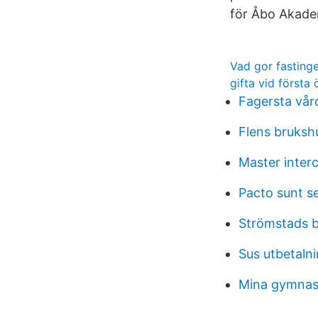
för Åbo Akade
Vad gor fastinge
gifta vid första
Fagersta vår
Flens bruksh
Master interc
Pacto sunt s
Strömstads 
Sus utbetaln
Mina gymnasi