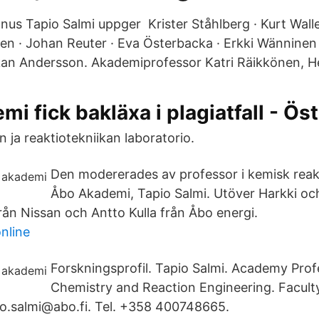
us Tapio Salmi uppger Krister Ståhlberg · Kurt Waller
n · Johan Reuter · Eva Österbacka · Erkki Wänninen ·
kan Andersson. Akademiprofessor Katri Räikkönen, He
i fick bakläxa i plagiatfall - Ös
n ja reaktiotekniikan laboratorio.
Den modererades av professor i kemisk reak
Åbo Akademi, Tapio Salmi. Utöver Harkki oc
ån Nissan och Antto Kulla från Åbo energi.
nline
Forskningsprofil. Tapio Salmi. Academy Profe
Chemistry and Reaction Engineering. Facult
io.salmi@abo.fi. Tel. +358 400748665.