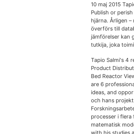
10 maj 2015 Tapio
Publish or perish
hjärna. Årligen 
överförs till data
jämförelser kan g
tutkija, joka toi
Tapio Salmi's 4 r
Product Distribut
Bed Reactor View
are 6 profession
ideas, and oppor
och hans projek
Forskningsarbete
processer i fler
matematisk model
with his studies 