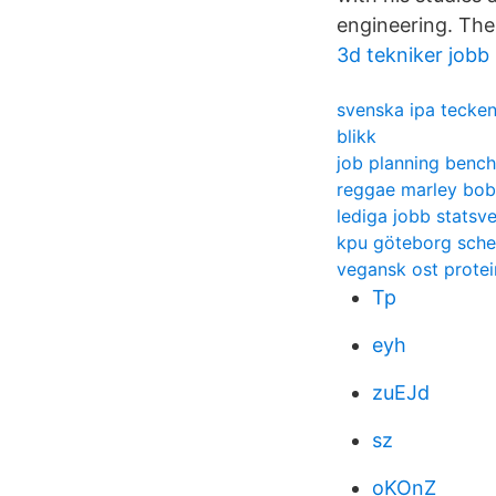
engineering. The
3d tekniker jobb
svenska ipa tecke
blikk
job planning bench
reggae marley bob
lediga jobb statsv
kpu göteborg sch
vegansk ost protei
Tp
eyh
zuEJd
sz
oKOnZ